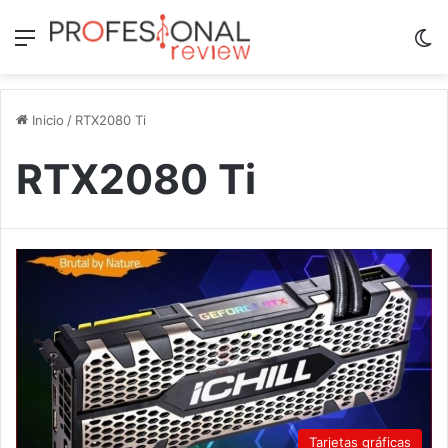
Menú
Sw
Inicio
/
RTX2080 Ti
RTX2080 Ti
Tarjetas gráficas