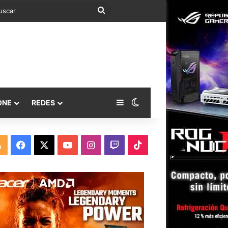
Buscar
Barra lateral
Switch skin
ONE
REDES
RSS
Facebook
X
YouTube
Instagram
Twitch
TikTok