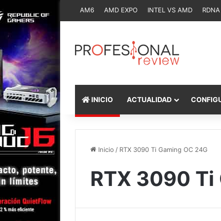
AM6
AMD EXPO
INTEL VS AMD
RDNA
INICIO
ACTUALIDAD
CONFIG
Inicio
/
RTX 3090 Ti Gaming OC 24G
RTX 3090 Ti