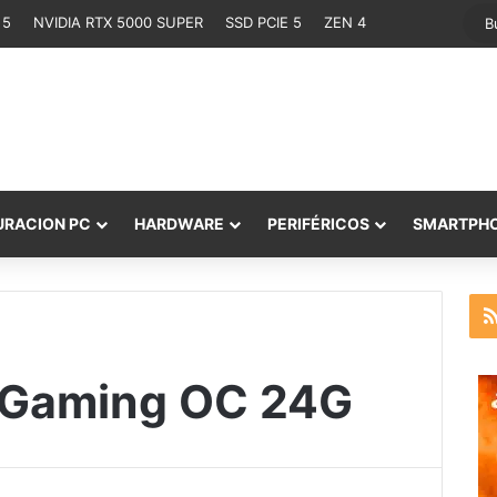
 5
NVIDIA RTX 5000 SUPER
SSD PCIE 5
ZEN 4
URACION PC
HARDWARE
PERIFÉRICOS
SMARTPH
 Gaming OC 24G