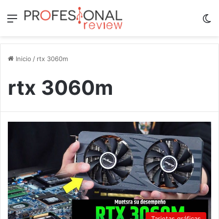
Menú
Sw
Inicio
/
rtx 3060m
rtx 3060m
Tarjetas gráficas