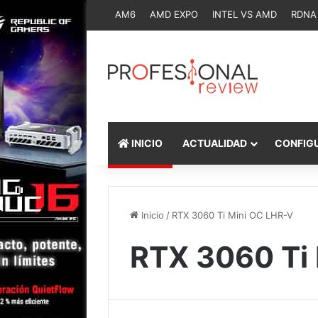
AM6
AMD EXPO
INTEL VS AMD
RDNA
INICIO
ACTUALIDAD
CONFIG
Inicio
/
RTX 3060 Ti Mini OC LHR-V
RTX 3060 Ti