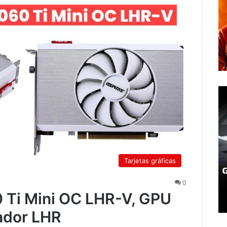
Tarjetas gráficas
0
 Ti Mini OC LHR-V, GPU
tador LHR