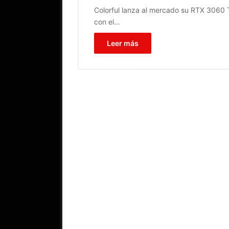
Colorful lanza al mercado su RTX 3060 
con el…
Leer más