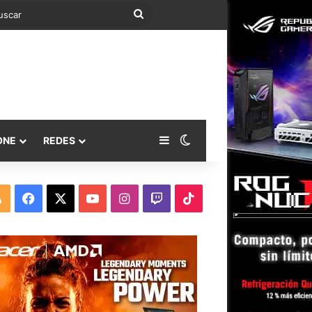
Buscar
Barra lateral
Switch skin
ONE
REDES
RSS
Facebook
X
YouTube
Instagram
Twitch
TikTok