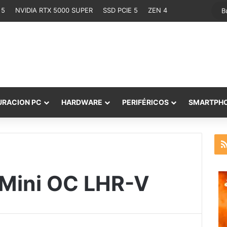
 5
NVIDIA RTX 5000 SUPER
SSD PCIE 5
ZEN 4
URACION PC
HARDWARE
PERIFÉRICOS
SMARTPH
 Mini OC LHR-V