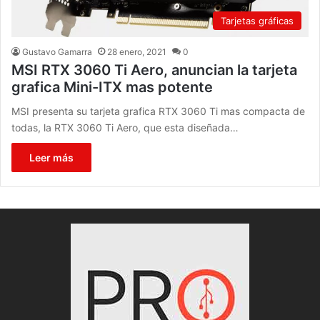
Tarjetas gráficas
Gustavo Gamarra
28 enero, 2021
0
MSI RTX 3060 Ti Aero, anuncian la tarjeta
grafica Mini-ITX mas potente
MSI presenta su tarjeta grafica RTX 3060 Ti mas compacta de
todas, la RTX 3060 Ti Aero, que esta diseñada…
Leer más