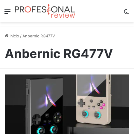
Menú
Sw
Inicio
/
Anbernic RG477V
Anbernic RG477V