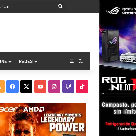
Buscar
Barra lateral
Switch skin
ONE
REDES
RSS
Facebook
X
YouTube
Instagram
Twitch
TikTok