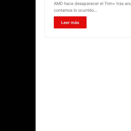
AMD hace desaparecer el 7nm+ tras anu
contamos lo ocurrido…
Leer más