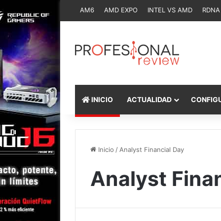
AM6
AMD EXPO
INTEL VS AMD
RDNA
INICIO
ACTUALIDAD
CONFIG
Inicio
/
Analyst Financial Day
Analyst Fina