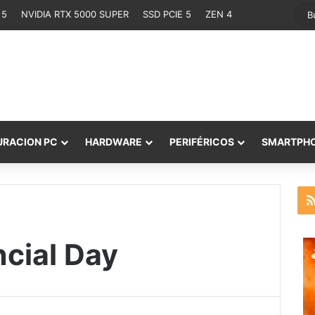
 5
NVIDIA RTX 5000 SUPER
SSD PCIE 5
ZEN 4
URACION PC
HARDWARE
PERIFÉRICOS
SMARTPH
ncial Day