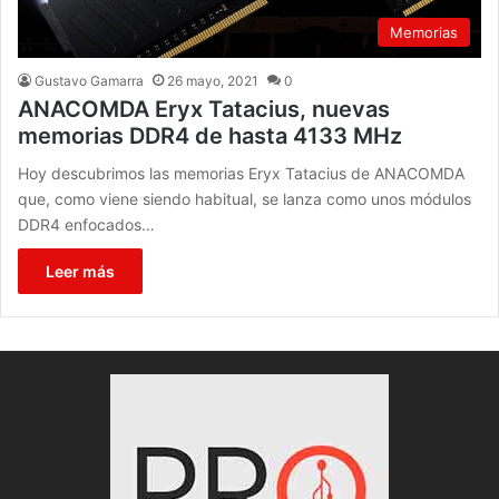
Memorias
Gustavo Gamarra
26 mayo, 2021
0
ANACOMDA Eryx Tatacius, nuevas
memorias DDR4 de hasta 4133 MHz
Hoy descubrimos las memorias Eryx Tatacius de ANACOMDA
que, como viene siendo habitual, se lanza como unos módulos
DDR4 enfocados…
Leer más