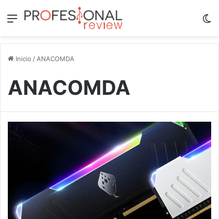
Menú
Sw
Inicio
/
ANACOMDA
ANACOMDA