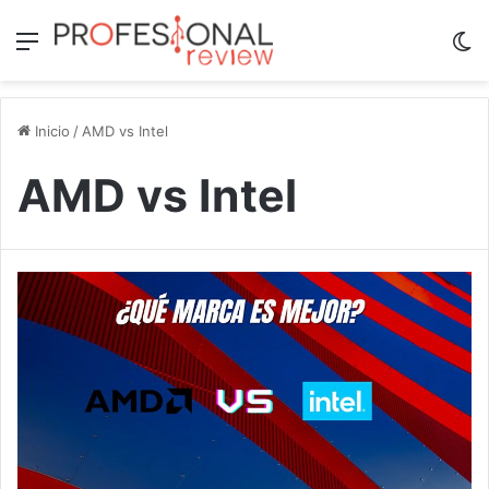
Menú
Sw
Inicio
/
AMD vs Intel
AMD vs Intel