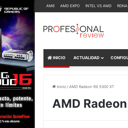
AM6
AMD EXPO
INTEL VS AMD
RDNA
INICIO
ACTUALIDAD
CONFIG
Inicio
/
AMD Radeon RX 5300 XT
AMD Radeon