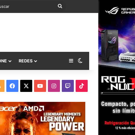
Buscar
Barra lateral
Switch skin
ONE
REDES
RSS
Facebook
X
YouTube
Instagram
Twitch
TikTok