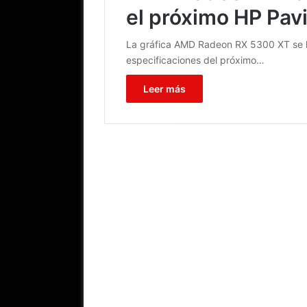
el próximo HP Pavi
La gráfica AMD Radeon RX 5300 XT se ha 
especificaciones del próximo…
Leer más