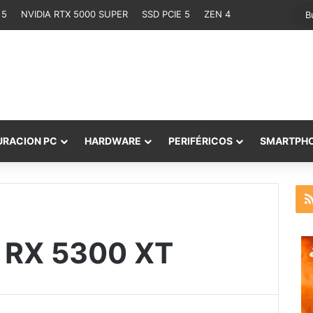
 5
NVIDIA RTX 5000 SUPER
SSD PCIE 5
ZEN 4
URACION PC
HARDWARE
PERIFÉRICOS
SMARTPH
 RX 5300 XT