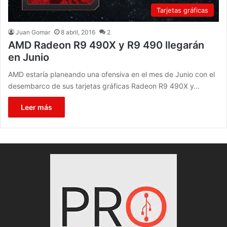
Tarjetas gráficas
Juan Gomar
8 abril, 2016
2
AMD Radeon R9 490X y R9 490 llegarán
en Junio
AMD estaría planeando una ofensiva en el mes de Junio con el
desembarco de sus tarjetas gráficas Radeon R9 490X y…
Leer más