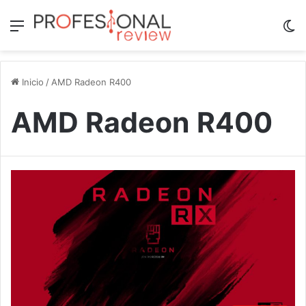
Menú
Sw
Inicio
/
AMD Radeon R400
AMD Radeon R400