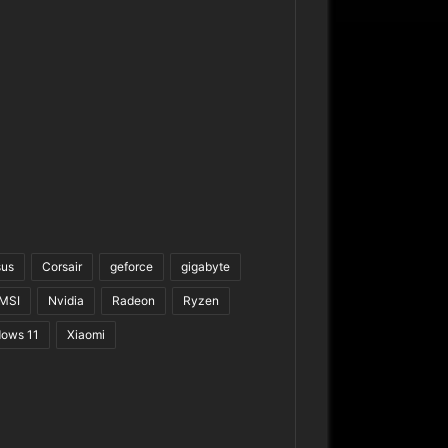
sus
Corsair
geforce
gigabyte
MSI
Nvidia
Radeon
Ryzen
ows 11
Xiaomi