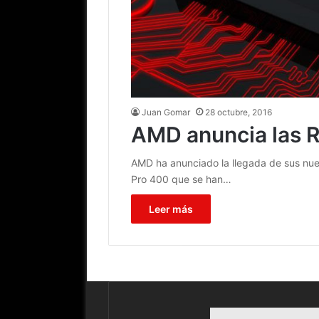
Juan Gomar
28 octubre, 2016
AMD anuncia las 
AMD ha anunciado la llegada de sus nuev
Pro 400 que se han…
Leer más