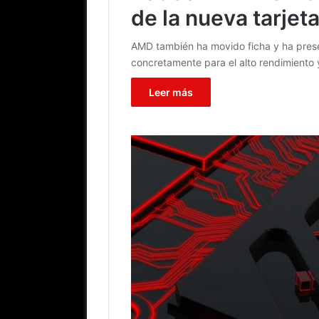
de la nueva tarjet
AMD también ha movido ficha y ha prese
concretamente para el alto rendimiento 
Leer más