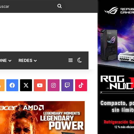
Buscar
Barra lateral
Switch skin
ONE
REDES
RSS
Facebook
X
YouTube
Instagram
Twitch
TikTok