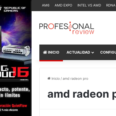
AM6
AMD EXPO
INTEL VS AMD
RDNA
INICIO
ACTUALIDAD
CONFIG
Inicio
/
amd radeon pro
amd radeon 