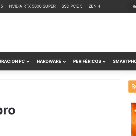
 5
NVIDIA RTX 5000 SUPER
SSD PCIE 5
ZEN 4
URACION PC
HARDWARE
PERIFÉRICOS
SMARTPH
pro