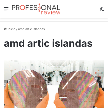
Menú
Sw
Inicio
/
amd artic islandas
amd artic islandas