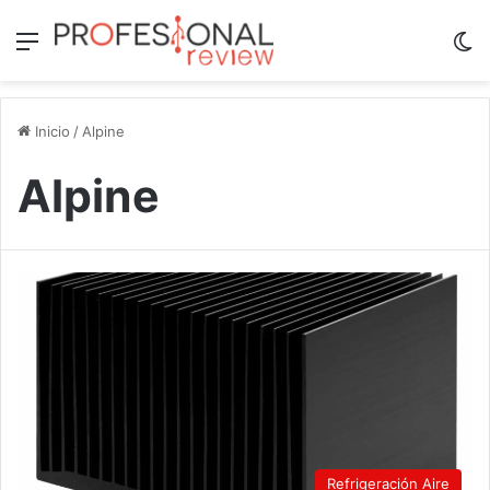
Menú
Sw
Inicio
/
Alpine
Alpine
Refrigeración Aire