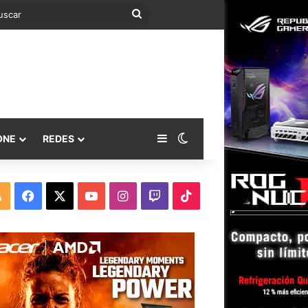
Buscar
Barra lateral
Switch skin
ONE
REDES
RSS
Facebook
X
YouTube
Instagram
Twitch
TikTok