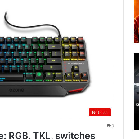
Noticias
0
e: RGB, TKL, switches