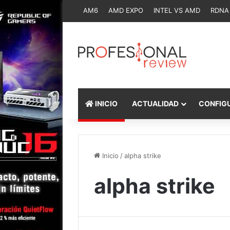
AM6
AMD EXPO
INTEL VS AMD
RDNA
INICIO
ACTUALIDAD
CONFIG
Inicio
/
alpha strike
alpha strike