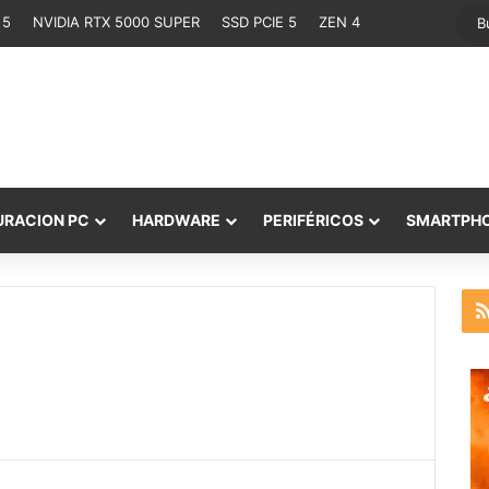
 5
NVIDIA RTX 5000 SUPER
SSD PCIE 5
ZEN 4
URACION PC
HARDWARE
PERIFÉRICOS
SMARTPH