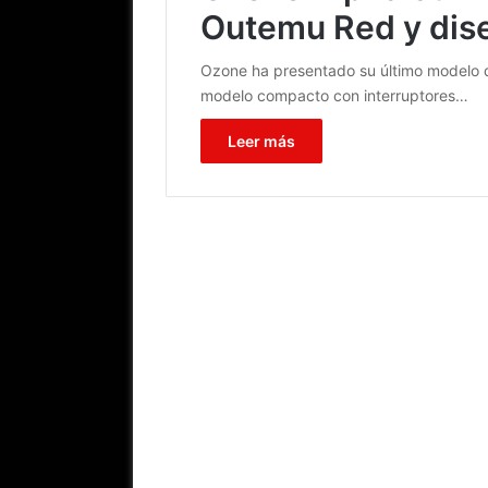
Outemu Red y dis
Ozone ha presentado su último modelo d
modelo compacto con interruptores…
Leer más