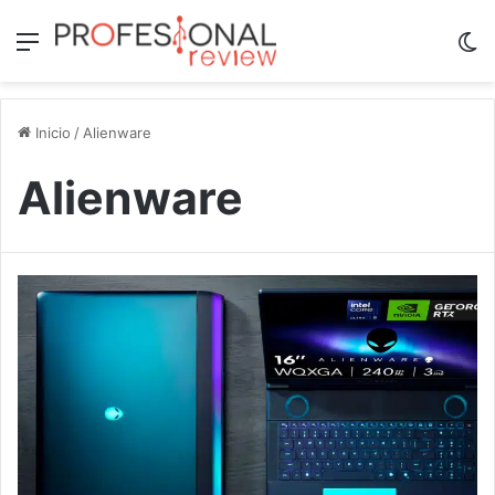
Menú
Sw
Inicio
/
Alienware
Alienware