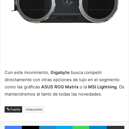
Con este movimiento,
Gigabyte
busca competir
directamente con otras opciones de lujo en el segmento
como las gráficas
ASUS ROG Matrix
o la
MSI Lightning
. Os
mantendremos al tanto de todas las novedades.
Fuente
videocardz
Facebook
X
LinkedIn
Skype
WhatsApp
Telegram
Comparte 