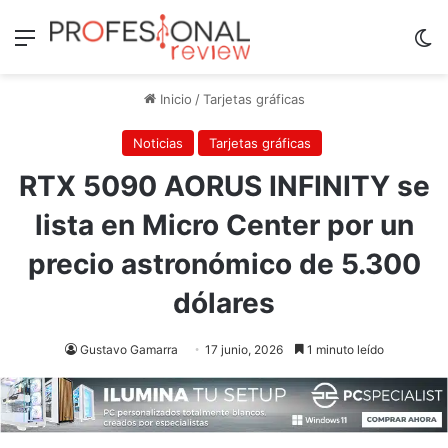
Menú
Sw
Inicio
/
Tarjetas gráficas
Noticias
Tarjetas gráficas
RTX 5090 AORUS INFINITY se
lista en Micro Center por un
precio astronómico de 5.300
dólares
Gustavo Gamarra
17 junio, 2026
1 minuto leído