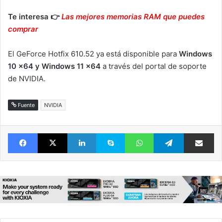
Te interesa 👉
Las mejores memorias RAM que puedes
comprar
El GeForce Hotfix 610.52 ya está disponible para
Windows
10 x64 y Windows 11 x64
a través del portal de soporte
de NVIDIA.
Fuente
NVIDIA
Facebook
X
LinkedIn
Skype
WhatsApp
Telegram
Comparte 