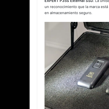
EXPERT P35S External SSD
. La uni
un reconocimiento que la marca está 
en almacenamiento seguro.