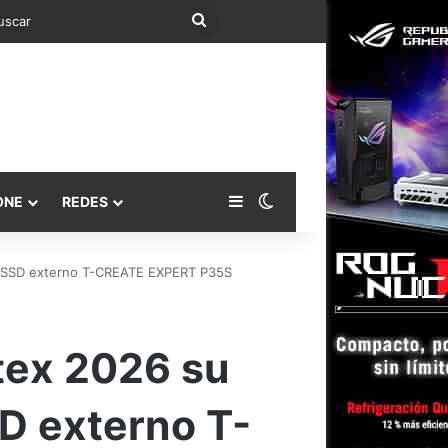
Buscar
Barra lateral
Switch skin
ONE
REDES
l SSD externo T-CREATE EXPERT P35S
ex 2026 su
SD externo T-