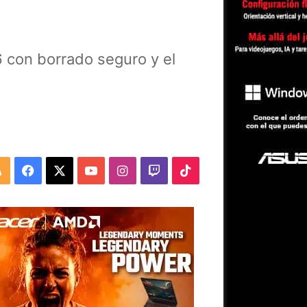
S
con borrado seguro y el
RSS
Facebook
X
YouTube
Instagram
Twitch
TikTok