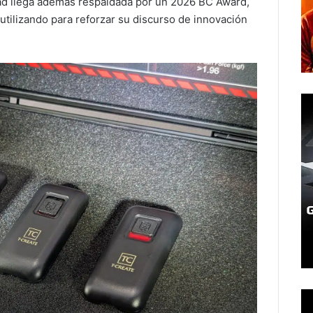
dad llega además respaldada por un 2026 BC Award,
utilizando para reforzar su discurso de innovación