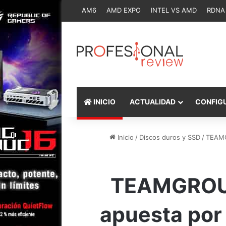
AM6
AMD EXPO
INTEL VS AMD
RDNA
INICIO
ACTUALIDAD
CONFIG
Inicio
/
Discos duros y SSD
/
TEAMG
TEAMGROUP
apuesta por 