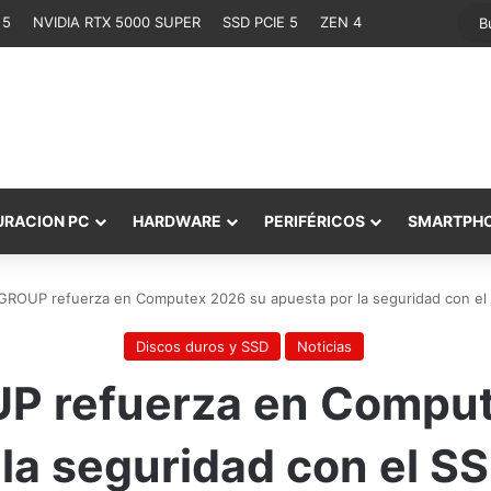
 5
NVIDIA RTX 5000 SUPER
SSD PCIE 5
ZEN 4
URACION PC
HARDWARE
PERIFÉRICOS
SMARTPH
ROUP refuerza en Computex 2026 su apuesta por la seguridad con e
Discos duros y SSD
Noticias
 refuerza en Comput
la seguridad con el S