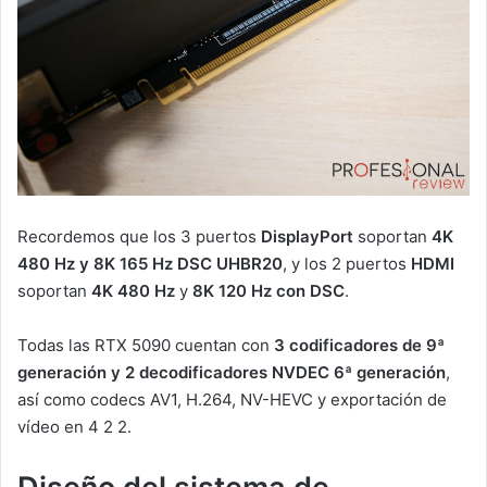
Recordemos que los 3 puertos
DisplayPort
soportan
4K
480 Hz y 8K 165 Hz
DSC
UHBR20
, y los 2 puertos
HDMI
soportan
4K 480 Hz
y
8K 120 Hz con DSC
.
Todas las RTX 5090 cuentan con
3 codificadores de 9ª
generación y 2 decodificadores NVDEC 6ª generación
,
así como codecs AV1, H.264, NV-HEVC y exportación de
vídeo en 4 2 2.