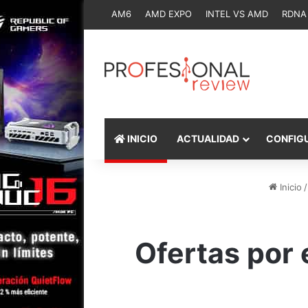
AM6
AMD EXPO
INTEL VS AMD
RDNA
INICIO
ACTUALIDAD
CONFIG
Inicio
/
Ofertas por 