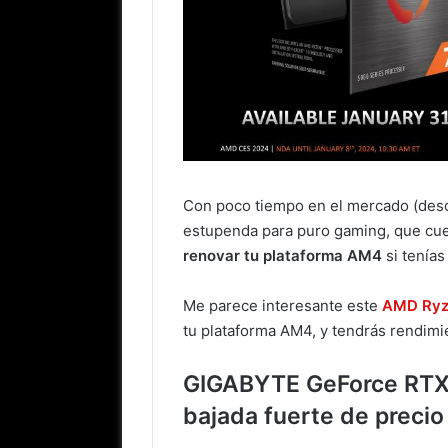
Con poco tiempo en el mercado (des
estupenda para puro gaming, que cue
renovar tu plataforma AM4
si tenía
Me parece interesante este
AMD Ryz
tu plataforma AM4, y tendrás rendim
GIGABYTE GeForce RTX
bajada fuerte de precio