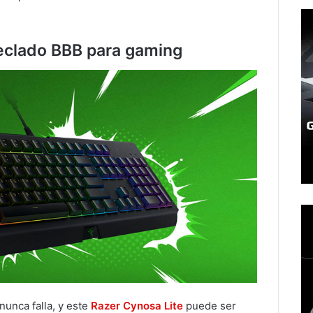
teclado BBB para gaming
nunca falla, y este
Razer Cynosa Lite
puede ser