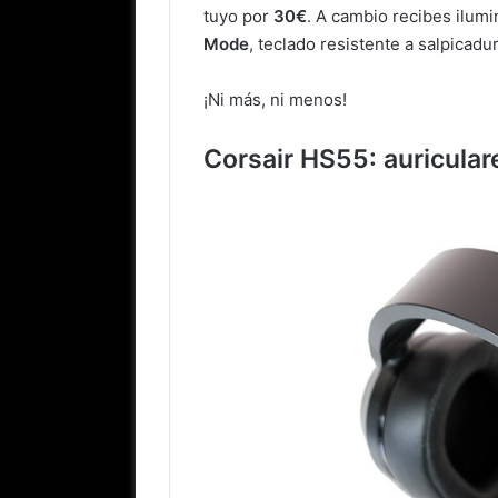
tuyo por
30€
. A cambio recibes ilum
Mode
, teclado resistente a salpicad
¡Ni más, ni menos!
Corsair HS55: auricular