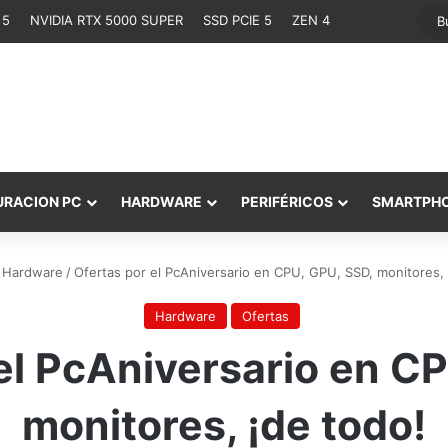
 5
NVIDIA RTX 5000 SUPER
SSD PCIE 5
ZEN 4
URACION PC
HARDWARE
PERIFÉRICOS
SMARTPH
Hardware
/
Ofertas por el PcAniversario en CPU, GPU, SSD, monitores, 
Hardware
Ofertas
el PcAniversario en C
monitores, ¡de todo!