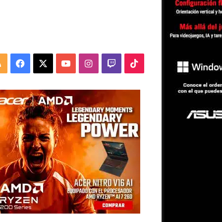
RSS
Facebook
X
YouTube
Instagram
Twitch
TikTok