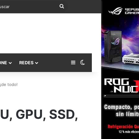
Buscar
Barra lateral
Switch skin
ONE
REDES
¡de todo!
PU, GPU, SSD,