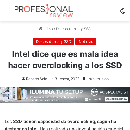
Menú
Sw
Inicio
/
Discos duros y SSD
Discos duros y SSD
Noticias
Intel dice que es mala idea
hacer overclocking a los SSD
Roberto Solé
31 enero, 2022
1 minuto leído
Los
SSD tienen capacidad de overclocking, según ha
destacado Intel.
Han realizado una investigación especial