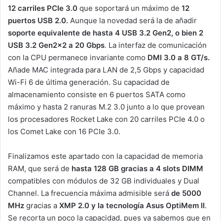
12 carriles PCIe 3.0
que soportará un máximo de
12
puertos USB 2.0.
Aunque la novedad será la de añadir
soporte equivalente de hasta 4 USB 3.2 Gen2, o
bien
2
USB 3.2 Gen2x2 a 20 Gbps
. La interfaz de comunicación
con la CPU permanece invariante como
DMI 3.0 a 8 GT/s.
Añade MAC integrada para LAN de 2,5 Gbps y capacidad
Wi-Fi 6 de última generación. Su capacidad de
almacenamiento consiste en 6 puertos SATA como
máximo y hasta 2 ranuras M.2 3.0 junto a lo que provean
los procesadores Rocket Lake con 20 carriles PCIe 4.0 o
los Comet Lake con 16 PCIe 3.0.
Finalizamos este apartado con la capacidad de memoria
RAM, que será de
hasta 128 GB gracias a 4 slots DIMM
compatibles con módulos de 32 GB individuales y Dual
Channel. La frecuencia máxima admisible será
de 5000
MHz
gracias a
XMP 2.0 y la tecnología Asus OptiMem II
.
Se recorta un poco la capacidad, pues ya sabemos que en