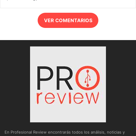
VER COMENTARIOS
En Profesional Review encontrarás todos los análisis, noticias y