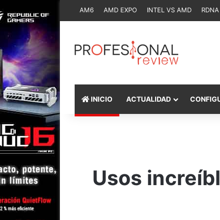
AM6
AMD EXPO
INTEL VS AMD
RDNA
INICIO
ACTUALIDAD
CONFIG
Usos increíb