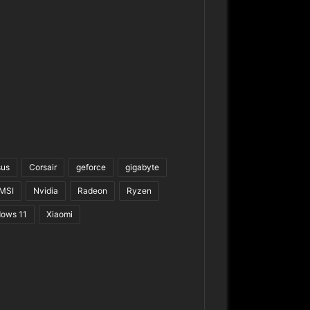
sus
Corsair
geforce
gigabyte
MSI
Nvidia
Radeon
Ryzen
ows 11
Xiaomi