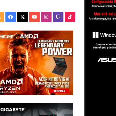
RSS
Facebook
X
YouTube
Instagram
Twitch
TikTok