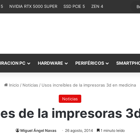
 5
NVIDIA RTX 5000 SUPER
SSD PCIE 5
ZEN 4
URACION PC
HARDWARE
PERIFÉRICOS
SMARTPH
Inicio
/
Noticias
/
Usos increíbles de la impresoras 3d en medicina
Noticias
les de la impresoras 3
Miguel Ángel Navas
26 agosto, 2014
1 minuto leído