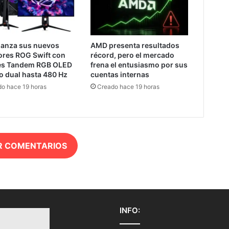
lanza sus nuevos
AMD presenta resultados
ores ROG Swift con
récord, pero el mercado
es Tandem RGB OLED
frena el entusiasmo por sus
o dual hasta 480 Hz
cuentas internas
o hace 19 horas
Creado hace 19 horas
R COMENTARIOS
INFO: