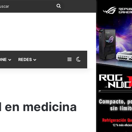
Buscar
Barra lateral
Switch skin
ONE
REDES
d en medicina