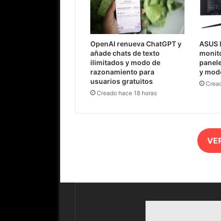
OpenAI renueva ChatGPT y
ASUS 
añade chats de texto
monit
ilimitados y modo de
panel
razonamiento para
y mod
usuarios gratuitos
Cread
Creado hace 18 horas
VE