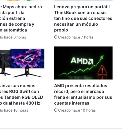
e Maps ahora pedirá
Lenovo prepara un portátil
da por ti: la
ThinkBook con un chasis
ción estrena
tan fino que sus conectores
ones de compra y
necesitan un módulo
ón automática
propio
o hace 6 horas
Creado hace 7 horas
lanza sus nuevos
AMD presenta resultados
ores ROG Swift con
récord, pero el mercado
es Tandem RGB OLED
frena el entusiasmo por sus
o dual hasta 480 Hz
cuentas internas
o hace 10 horas
Creado hace 10 horas