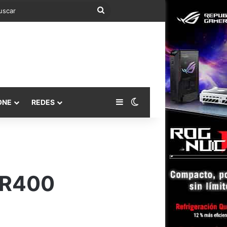
Buscar
Barra lateral
Switch skin
ONE
REDES
 R400