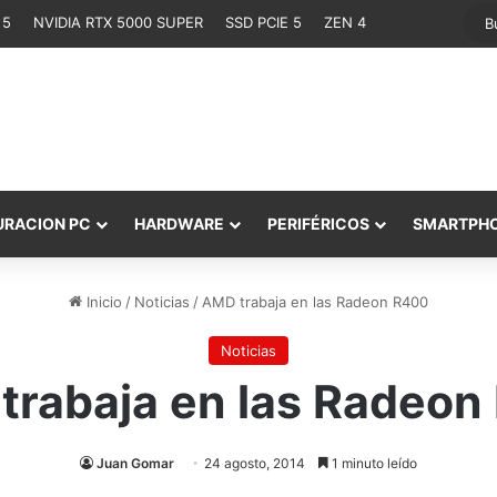
 5
NVIDIA RTX 5000 SUPER
SSD PCIE 5
ZEN 4
URACION PC
HARDWARE
PERIFÉRICOS
SMARTPH
Inicio
/
Noticias
/
AMD trabaja en las Radeon R400
Noticias
trabaja en las Radeon
Juan Gomar
24 agosto, 2014
1 minuto leído