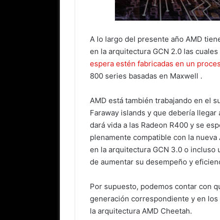
A lo largo del presente año AMD tie
en la arquitectura GCN 2.0 las cuales
espera estén fabricadas en un proc
800 series basadas en Maxwell .
AMD está también trabajando en el su
Faraway islands y que debería llegar 
dará vida a las Radeon R400 y se es
plenamente compatible con la nueva 
en la arquitectura GCN 3.0 o incluso
de aumentar su desempeño y eficienc
Por supuesto, podemos contar con qu
generación correspondiente y en lo
la arquitectura AMD Cheetah.