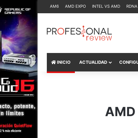
AM6
AMD EXPO
INTEL VS AMD
RDNA
INICIO
ACTUALIDAD
CONFIG
AMD 