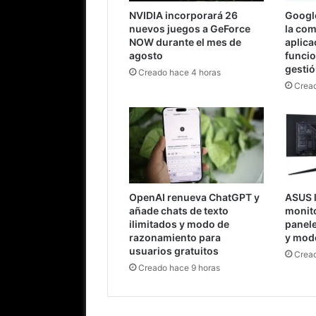
NVIDIA incorporará 26
Googl
nuevos juegos a GeForce
la comi
NOW durante el mes de
aplica
agosto
funci
gesti
Creado hace 4 horas
Cread
OpenAI renueva ChatGPT y
ASUS 
añade chats de texto
monit
ilimitados y modo de
panel
razonamiento para
y mod
usuarios gratuitos
Cread
Creado hace 9 horas