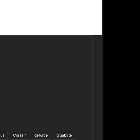
sus
Corsair
geforce
gigabyte