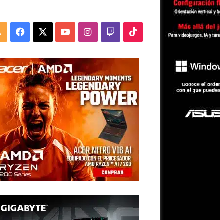
RSS
Facebook
X
YouTube
Instagram
Twitch
TikTok