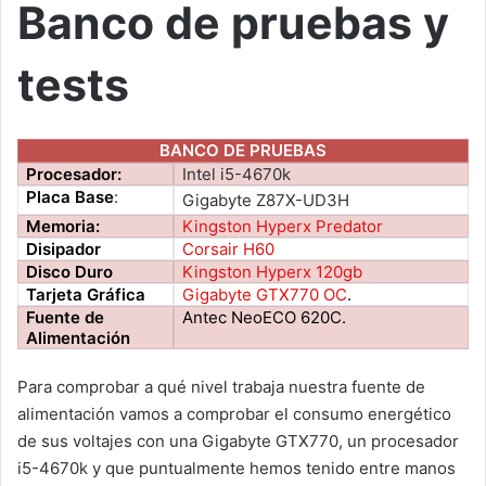
Banco de pruebas y
tests
BANCO DE PRUEBAS
Procesador:
Intel i5-4670k
Placa Base
:
Gigabyte Z87X-UD3H
Memoria:
Kingston Hyperx Predator
Disipador
Corsair H60
Disco Duro
Kingston Hyperx 120gb
Tarjeta Gráfica
Gigabyte GTX770 OC
.
Fuente de
Antec NeoECO 620C.
Alimentación
Para comprobar a qué nivel trabaja nuestra fuente de
alimentación vamos a comprobar el consumo energético
de sus voltajes con una Gigabyte GTX770, un procesador
i5-4670k y que puntualmente hemos tenido entre manos