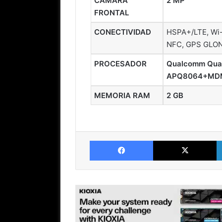
CÁMARA
2 MP
FRONTAL
CONECTIVIDAD
HSPA+/LTE, Wi-F
NFC, GPS GLO
PROCESADOR
Qualcomm Qua
APQ8064+MDM9
MEMORIA RAM
2 GB
Facebook
X