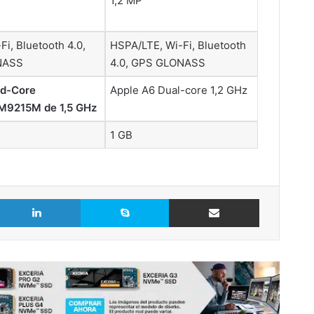
1,2 MP
i, Bluetooth 4.0,
HSPA/LTE, Wi-Fi, Bluetooth
NASS
4.0, GPS GLONASS
d-Core
Apple A6 Dual-core 1,2 GHz
215M de 1,5 GHz
1 GB
LinkedIn
Skype
Comparte vía Email