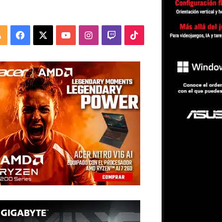
RSS
Facebook
X
YouTube
Instagram
Twitch
TikTok