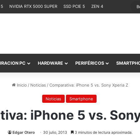
 5
NVIDIA RTX 5000 SUPER
SSD PCIE 5
ZEN 4
URACION PC
HARDWARE
PERIFÉRICOS
SMARTPH
Inicio
/
Noticias
/
Comparativa: iPhone 5 vs. Sony Xperia Z
Noticias
Smartphone
iva: iPhone 5 vs. Sony
Edgar Otero
30 julio, 2013
3 minutos de lectura aproximada.