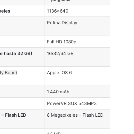
xeles
1136×640
Retina Display
Full HD 1080p
le hasta 32 GB)
16/32/64 GB
lly Bean)
Apple iOS 6
1.440 mAh
PowerVR SGX 543MP3
 – Flash LED
8 Megapíxeles – Flash LED