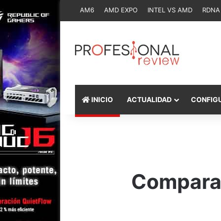
AM6
AMD EXPO
INTEL VS AMD
RDNA
INICIO
ACTUALIDAD
CONFIG
Comparat