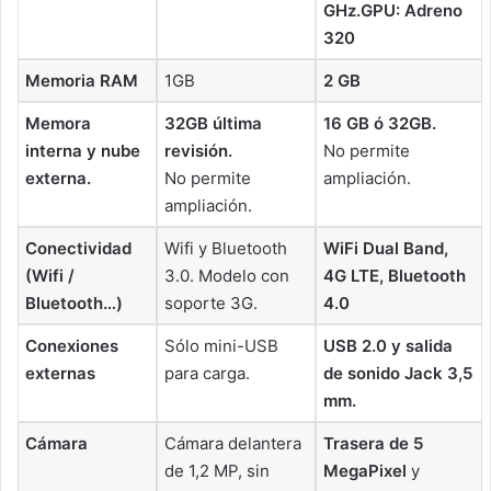
GHz.
GPU: Adreno
320
Memoria RAM
1GB
2 GB
Memora
32GB última
16 GB ó 32GB.
interna y nube
revisión.
No permite
externa.
No permite
ampliación.
ampliación.
Conectividad
Wifi y Bluetooth
WiFi Dual Band,
(Wifi /
3.0. Modelo con
4G LTE, Bluetooth
Bluetooth…)
soporte 3G.
4.0
Conexiones
Sólo mini-USB
USB 2.0 y salida
externas
para carga.
de sonido Jack 3,5
mm.
Cámara
Cámara delantera
Trasera de 5
de 1,2 MP, sin
MegaPixel
y