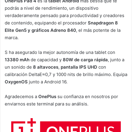
OnePlus Pad 4
es la
tablet Android
más bestia que te
podrás a nivel de rendimiento, un dispositivo
verdaderamente pensado para productividad y creadores
de contenido, equipando el procesador
Snapdragon 8
Elite Gen5 y gráficos Adreno 840
, el más potente de la
marca.
S ha asegurado la mejor autonomía de una tablet con
13380 mAh
de capacidad y
80W de carga rápida
, junto a
un sonido de
8 altavoces
,
pantalla IPS UHD
con
calibración DeltaE≈0,7 y 1000 nits de brillo máximo. Equipa
OxygenOS
junto a Android 16.
Agradecemos a
OnePlus
su confianza en nosotros por
enviarnos este terminal para su análisis.