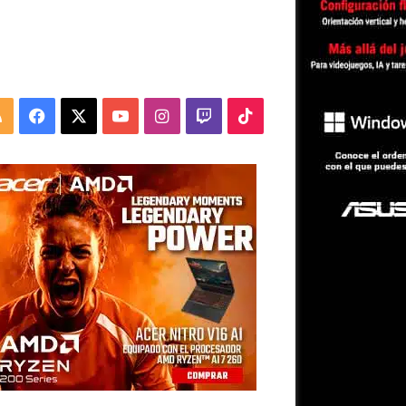
RSS
Facebook
X
YouTube
Instagram
Twitch
TikTok