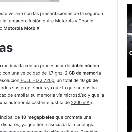
 este verano con las presentaciones de la segunda
e la tentadora fusión entre Motorola y Google,
do
Motorola Moto X
.
cas
ma media/alta con un procesador de
doble núcleo
o
con una velocidad de 1,7 ghz,
2 GB de memoria
esolución
FULL HD a 720p
, un total de
16 gb de
 todos sus propietarios ya que lo que no nos ha
idad de ampliar su memoria vía microsd/sd y que la
 una autonomía bastante justita de
2200 mA
h.
incipal de
10 megapíxeles
que promete una
disparos, ya que tiene asociada la tecnología
opciones de personalización y nitidez. También,