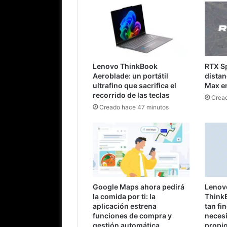
Lenovo ThinkBook
RTX Sp
Aeroblade: un portátil
distan
ultrafino que sacrifica el
Max e
recorrido de las teclas
Cread
Creado hace 47 minutos
Google Maps ahora pedirá
Lenovo
la comida por ti: la
Think
aplicación estrena
tan fi
funciones de compra y
neces
gestión automática
propi