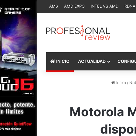
AM6
AMD EXPO
INTEL VS AMD
RDNA
INICIO
ACTUALIDAD
CONFIG
Inicio
/
Not
Motorola M
dispo