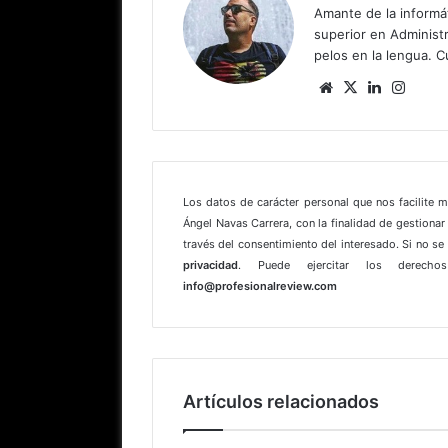
Amante de la informát
superior en Administr
pelos en la lengua. C
Sitio
X
LinkedIn
Insta
web
Los datos de carácter personal que nos facilite 
Ángel Navas Carrera, con la finalidad de gestionar 
través del consentimiento del interesado. Si no s
privacidad
. Puede ejercitar los derechos
info@profesionalreview.com
Artículos relacionados