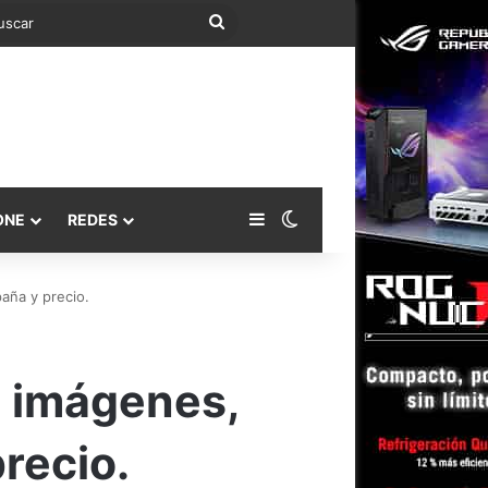
Buscar
Barra lateral
Switch skin
ONE
REDES
aña y precio.
, imágenes,
recio.