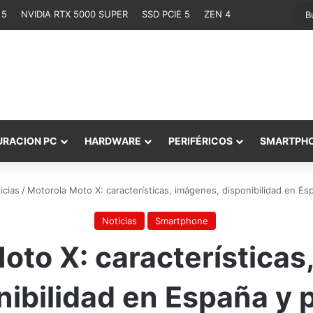
 5
NVIDIA RTX 5000 SUPER
SSD PCIE 5
ZEN 4
URACION PC
HARDWARE
PERIFÉRICOS
SMARTPH
icias
/
Motorola Moto X: características, imágenes, disponibilidad en Esp
Noticias
Smartphone
oto X: características
nibilidad en España y p