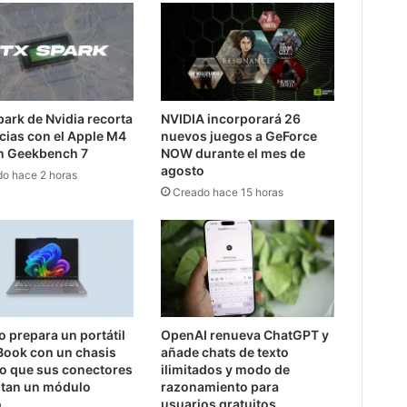
ark de Nvidia recorta
NVIDIA incorporará 26
cias con el Apple M4
nuevos juegos a GeForce
n Geekbench 7
NOW durante el mes de
agosto
o hace 2 horas
Creado hace 15 horas
 prepara un portátil
OpenAI renueva ChatGPT y
Book con un chasis
añade chats de texto
no que sus conectores
ilimitados y modo de
itan un módulo
razonamiento para
o
usuarios gratuitos