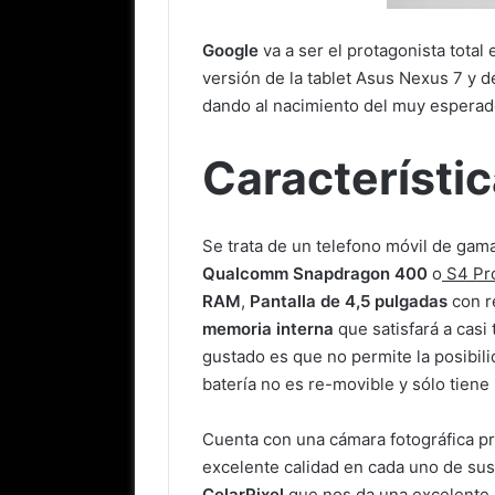
Google
va a ser el protagonista total
versión de la tablet Asus Nexus 7 y d
dando al nacimiento del muy espera
Característi
Se trata de un telefono móvil de ga
Qualcomm Snapdragon 400
o
S4 Pr
RAM
,
Pantalla de 4,5 pulgadas
con r
memoria interna
que satisfará a casi
gustado es que no permite la posibil
batería no es re-movible y sólo tiene
Cuenta con una cámara fotográfica pr
excelente calidad en cada uno de sus 
CelarPixel
que nos da una excelente 