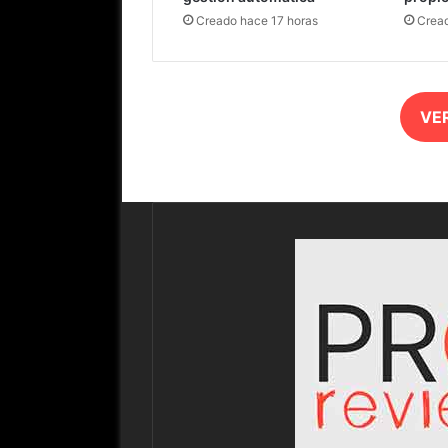
Creado hace 17 horas
Cread
VE