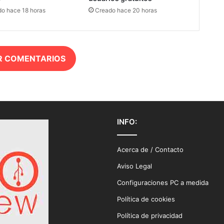
o hace 18 horas
Creado hace 20 horas
R COMENTARIOS
INFO:
Acerca de / Contacto
Aviso Legal
Configuraciones PC a medida
Política de cookies
Política de privacidad