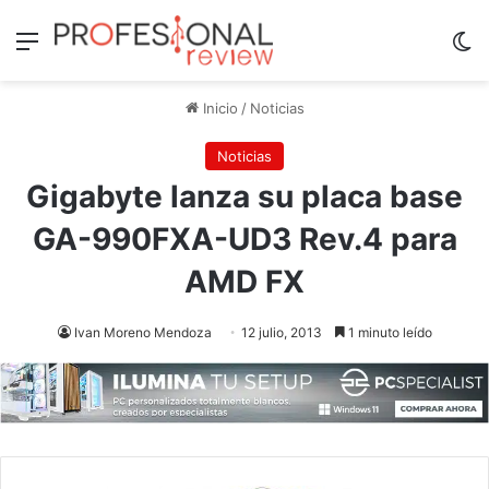
Menú
Sw
Inicio
/
Noticias
Noticias
Gigabyte lanza su placa base
GA-990FXA-UD3 Rev.4 para
AMD FX
Ivan Moreno Mendoza
12 julio, 2013
1 minuto leído