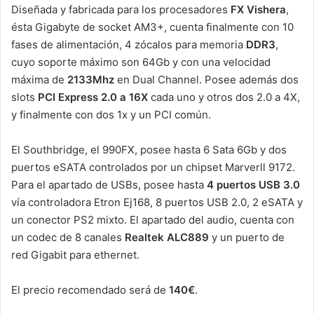
Diseñada y fabricada para los procesadores
FX Vishera
,
ésta Gigabyte de socket AM3+, cuenta finalmente con 10
fases de alimentación, 4 zócalos para memoria
DDR3
,
cuyo soporte máximo son 64Gb y con una velocidad
máxima de
2133Mhz
en Dual Channel. Posee además dos
slots
PCI Express 2.0 a 16X
cada uno y otros dos 2.0 a 4X,
y finalmente con dos 1x y un PCI común.
El Southbridge, el 990FX, posee hasta 6 Sata 6Gb y dos
puertos eSATA controlados por un chipset Marverll 9172.
Para el apartado de USBs, posee hasta
4 puertos USB 3.0
vía controladora Etron Ej168, 8 puertos USB 2.0, 2 eSATA y
un conector PS2 mixto. El apartado del audio, cuenta con
un codec de 8 canales
Realtek ALC889
y un puerto de
red Gigabit para ethernet.
El precio recomendado será de
140€
.