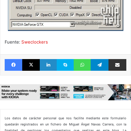
Fuente:
Sweclockers
Facebook
X
LinkedIn
Skype
WhatsApp
Telegram
Comparte 
Los datos de carácter personal que nos facilite mediante este formulario
quedarán registrados en un fichero de Miguel Ángel Navas Carrera, con la
finalidad de gestionar los comentarios que realizas en este blog. La