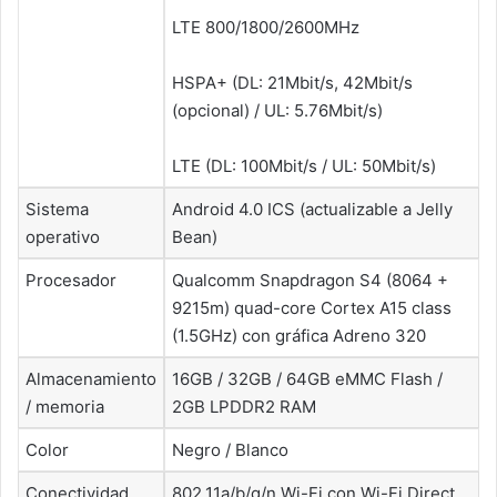
LTE 800/1800/2600MHz
HSPA+ (DL: 21Mbit/s, 42Mbit/s
(opcional) / UL: 5.76Mbit/s)
LTE (DL: 100Mbit/s / UL: 50Mbit/s)
Sistema
Android 4.0 ICS (actualizable a Jelly
operativo
Bean)
Procesador
Qualcomm Snapdragon S4 (8064 +
9215m) quad-core Cortex A15 class
(1.5GHz) con gráfica Adreno 320
Almacenamiento
16GB / 32GB / 64GB eMMC Flash /
/ memoria
2GB LPDDR2 RAM
Color
Negro / Blanco
Conectividad
802.11a/b/g/n Wi-Fi con Wi-Fi Direct,