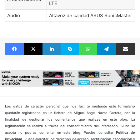
LTE
Audio
Altavoz de calidad ASUS SonicMaster
Facebook
X
LinkedIn
Skype
WhatsApp
Telegram
Comparte 
Los datos de carácter personal que nos facilite mediante este formulario
quedarán registrados en un fichero de Miguel Ángel Navas Carrera, con la
finalidad de gestionar los comentarios que realizas en este blog. La
legitimación se realiza a través del consentimiento del interesado. Si no se
acepta no podrás comentar en este blog. Puedes consultar
Política de
privacidad
. Puede ejercitar los derechos de acceso, rectificación, cancelación y