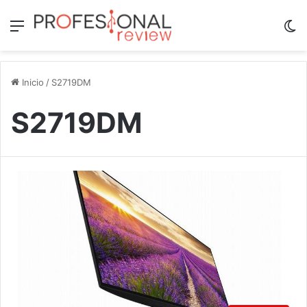
Menú
Sw
Inicio
/
S2719DM
S2719DM