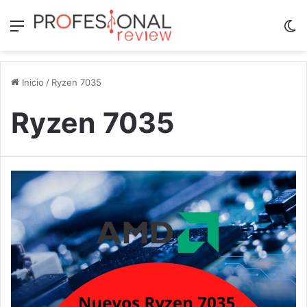
Menú
Sw
Inicio
/
Ryzen 7035
Ryzen 7035