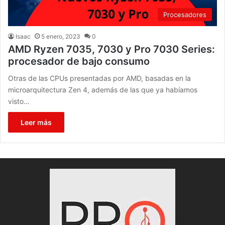
Procesadores
Isaac
5 enero, 2023
0
AMD Ryzen 7035, 7030 y Pro 7030 Series:
procesador de bajo consumo
Otras de las CPUs presentadas por AMD, basadas en la
microarquitectura Zen 4, además de las que ya habíamos
visto…
Leer más