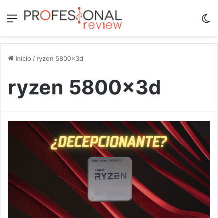
Menú
Sw
Inicio
/
ryzen 5800x3d
ryzen 5800x3d