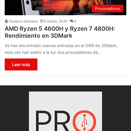
Procesadores
Gustavo Gamarra
5 marzo, 2020
0
AMD Ryzen 5 4600H y Ryzen 7 4800H:
Rendimiento en 3DMark
Se han encontrado nuevas entradas en el ORB de 3DMark,
esta vez han salido a la luz dos procesadores de…
Leer más