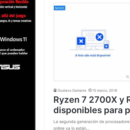
Gustavo Gamarra
15 marzo, 2018
Ryzen 7 2700X y 
disponibles para 
La segunda generación de procesadores 
online ya lo están…