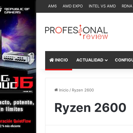
AM6
AMD EXPO
INTEL VS AMD
RDNA
INICIO
ACTUALIDAD
CONFIG
Inicio
/
Ryzen 2600
Ryzen 2600