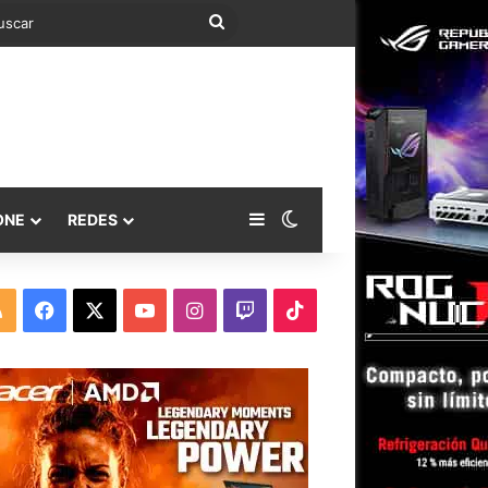
Buscar
Barra lateral
Switch skin
ONE
REDES
RSS
Facebook
X
YouTube
Instagram
Twitch
TikTok