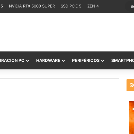
 5
NVIDIA RTX 5000 SUPER
SSD PCIE 5
ZEN 4
URACION PC
HARDWARE
PERIFÉRICOS
SMARTPH