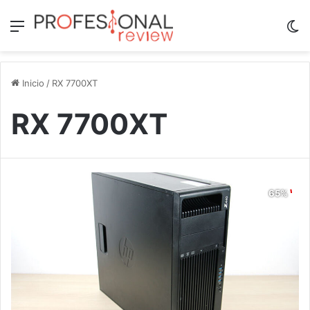
Menú
Sw
Inicio
/
RX 7700XT
RX 7700XT