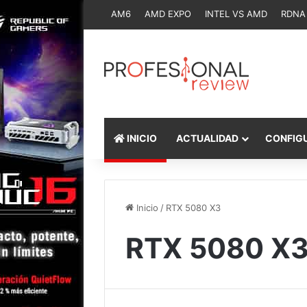
AM6
AMD EXPO
INTEL VS AMD
RDNA
INICIO
ACTUALIDAD
CONFIG
Inicio
/
RTX 5080 X3
RTX 5080 X