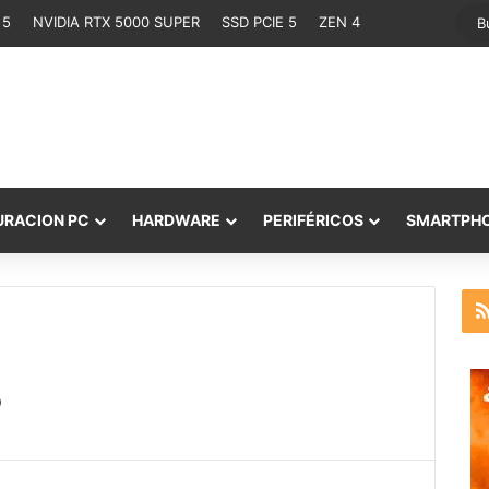
 5
NVIDIA RTX 5000 SUPER
SSD PCIE 5
ZEN 4
URACION PC
HARDWARE
PERIFÉRICOS
SMARTPH
3