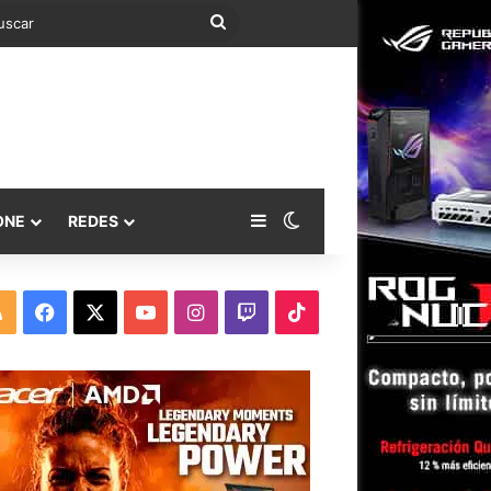
Buscar
Barra lateral
Switch skin
ONE
REDES
RSS
Facebook
X
YouTube
Instagram
Twitch
TikTok