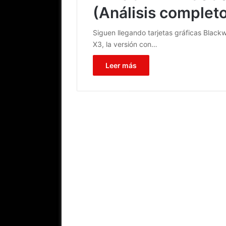
(Análisis complet
Siguen llegando tarjetas gráficas Black
X3, la versión con…
Leer más