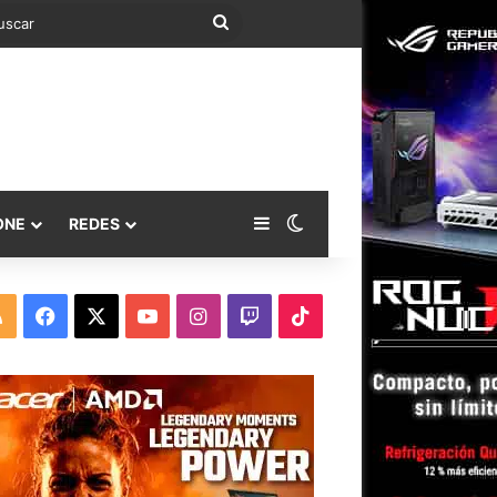
Buscar
Barra lateral
Switch skin
ONE
REDES
RSS
Facebook
X
YouTube
Instagram
Twitch
TikTok