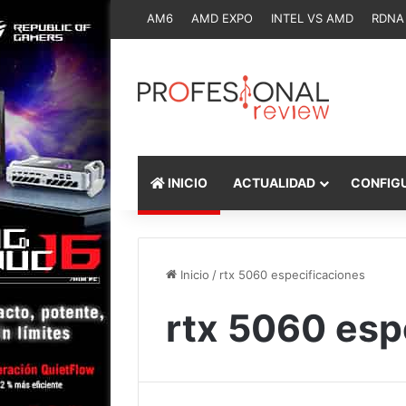
AM6
AMD EXPO
INTEL VS AMD
RDNA
INICIO
ACTUALIDAD
CONFIG
Inicio
/
rtx 5060 especificaciones
rtx 5060 esp