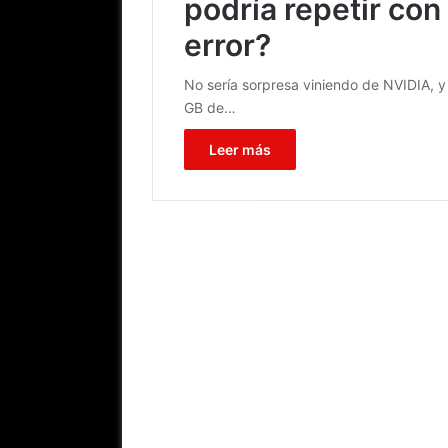
podría repetir co
error?
No sería sorpresa viniendo de NVIDIA, 
GB de…
Leer más