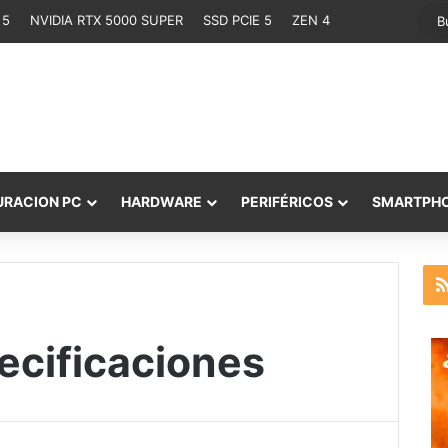
 5
NVIDIA RTX 5000 SUPER
SSD PCIE 5
ZEN 4
URACION PC
HARDWARE
PERIFÉRICOS
SMARTPH
ecificaciones