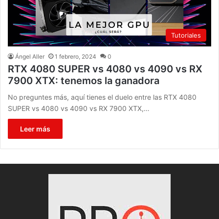
Tutoriales
Ángel Aller
1 febrero, 2024
0
RTX 4080 SUPER vs 4080 vs 4090 vs RX
7900 XTX: tenemos la ganadora
No preguntes más, aquí tienes el duelo entre las RTX 4080
SUPER vs 4080 vs 4090 vs RX 7900 XTX,…
Leer más