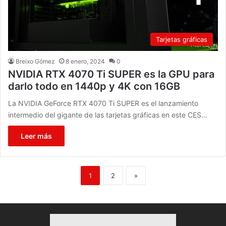
Tarjetas gráficas
Breixo Gómez
8 enero, 2024
0
NVIDIA RTX 4070 Ti SUPER es la GPU para
darlo todo en 1440p y 4K con 16GB
La NVIDIA GeForce RTX 4070 Ti SUPER es el lanzamiento
intermedio del gigante de las tarjetas gráficas en este CES…
Leer más
1
2
»