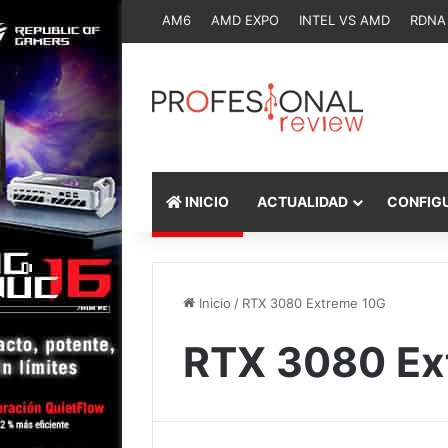
AM6
AMD EXPO
INTEL VS AMD
RDNA
INICIO
ACTUALIDAD
CONFIG
Inicio
/
RTX 3080 Extreme 10G
RTX 3080 Ex