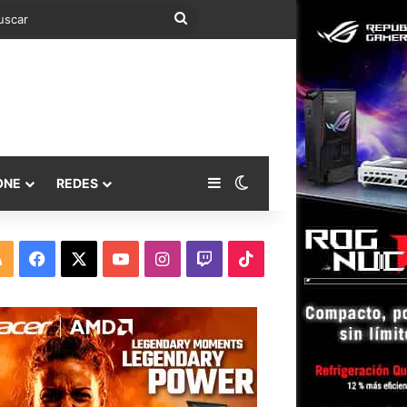
Buscar
Barra lateral
Switch skin
ONE
REDES
RSS
Facebook
X
YouTube
Instagram
Twitch
TikTok