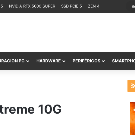
 5
NVIDIA RTX 5000 SUPER
SSD PCIE 5
ZEN 4
URACION PC
HARDWARE
PERIFÉRICOS
SMARTPH
treme 10G