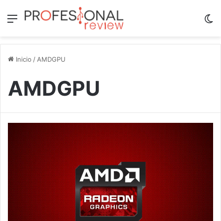
Menú
Sw
Inicio
/
AMDGPU
AMDGPU