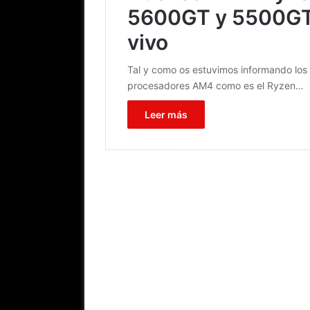
5600GT y 5500GT:
vivo
Tal y como os estuvimos informando los 
procesadores AM4 como es el Ryzen…
Leer más