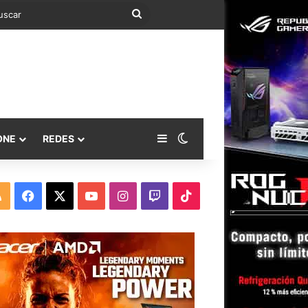
Buscar
Barra lateral
Switch skin
ONE
REDES
RSS
Facebook
X
YouTube
Instagram
Twitch
TikTok