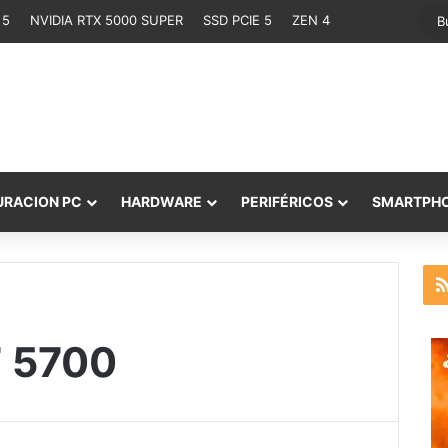
 5
NVIDIA RTX 5000 SUPER
SSD PCIE 5
ZEN 4
URACION PC
HARDWARE
PERIFÉRICOS
SMARTPH
 5700