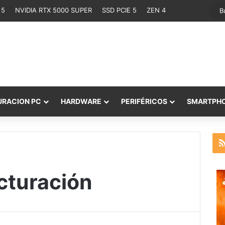
 5
NVIDIA RTX 5000 SUPER
SSD PCIE 5
ZEN 4
URACION PC
HARDWARE
PERIFÉRICOS
SMARTPH
cturación