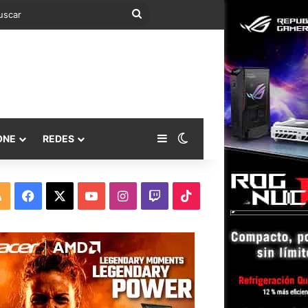
Buscar
Barra lateral
Switch skin
ONE
REDES
RSS
Facebook
X
YouTube
Instagram
Twitch
TikTok