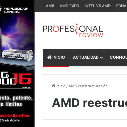
AM6
AMD EXPO
INTEL VS AMD
RDNA
INICIO
ACTUALIDAD
CONFIG
Inicio
/
AMD reestructuración
AMD reestru