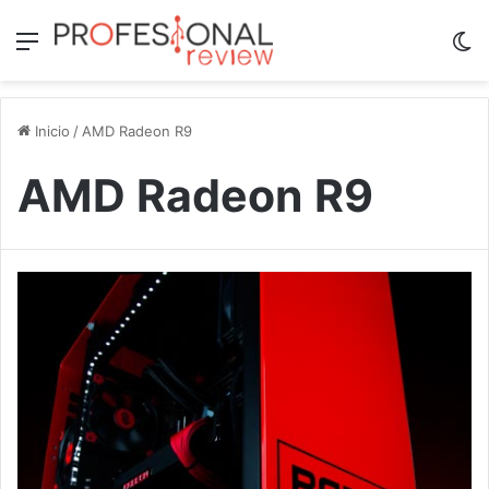
Menú
Sw
Inicio
/
AMD Radeon R9
AMD Radeon R9